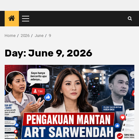
Primary
Menu
Home
2026
June
9
Day:
June 9, 2026