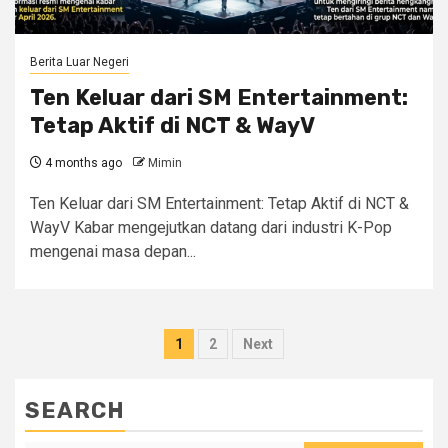
Berita Luar Negeri
Ten Keluar dari SM Entertainment:
Tetap Aktif di NCT & WayV
4 months ago
Mimin
Ten Keluar dari SM Entertainment: Tetap Aktif di NCT &
WayV Kabar mengejutkan datang dari industri K-Pop
mengenai masa depan...
Posts
1
2
Next
pagination
SEARCH