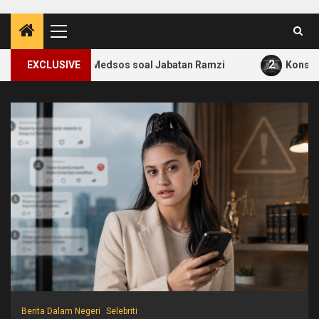
Primary
Menu
2
n Akun Medsos soal Jabatan Ramzi
EXCLUSIVE
Konser Kanye West Ja
Berita Luar Negeri
Selebriti