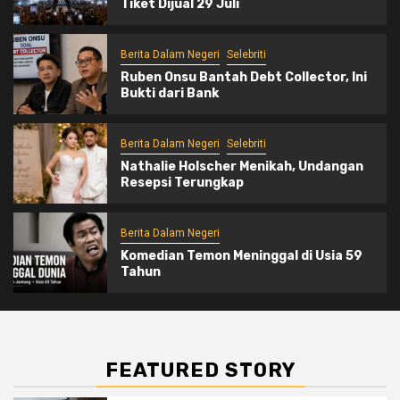
Tiket Dijual 29 Juli
Berita Dalam Negeri
Selebriti
Ruben Onsu Bantah Debt Collector, Ini
Bukti dari Bank
Berita Dalam Negeri
Selebriti
Nathalie Holscher Menikah, Undangan
Resepsi Terungkap
Berita Dalam Negeri
Komedian Temon Meninggal di Usia 59
Tahun
FEATURED STORY