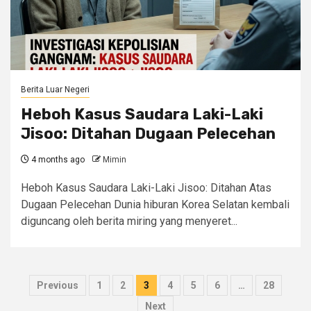
Berita Luar Negeri
Heboh Kasus Saudara Laki-Laki
Jisoo: Ditahan Dugaan Pelecehan
4 months ago
Mimin
Heboh Kasus Saudara Laki-Laki Jisoo: Ditahan Atas
Dugaan Pelecehan Dunia hiburan Korea Selatan kembali
diguncang oleh berita miring yang menyeret...
Posts
Previous
1
2
3
4
5
6
…
28
pagination
Next