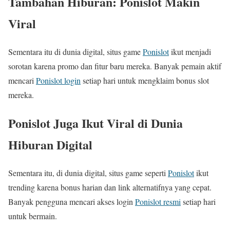
Tambahan Hiburan: Ponislot Makin
Viral
Sementara itu di dunia digital, situs game
Ponislot
ikut menjadi
sorotan karena promo dan fitur baru mereka. Banyak pemain aktif
mencari
Ponislot login
setiap hari untuk mengklaim bonus slot
mereka.
Ponislot Juga Ikut Viral di Dunia
Hiburan Digital
Sementara itu, di dunia digital, situs game seperti
Ponislot
ikut
trending karena bonus harian dan link alternatifnya yang cepat.
Banyak pengguna mencari akses login
Ponislot resmi
setiap hari
untuk bermain.